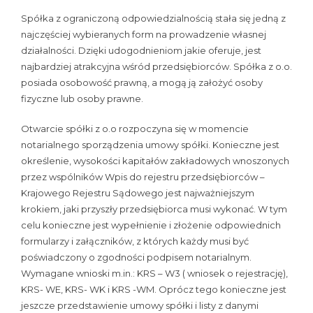
Spółka z ograniczoną odpowiedzialnością stała się jedną z
najczęściej wybieranych form na prowadzenie własnej
działalności. Dzięki udogodnieniom jakie oferuje, jest
najbardziej atrakcyjna wśród przedsiębiorców. Spółka z o.o.
posiada osobowość prawną, a mogą ją założyć osoby
fizyczne lub osoby prawne.
Otwarcie spółki z o.o rozpoczyna się w momencie
notarialnego sporządzenia umowy spółki. Konieczne jest
określenie, wysokości kapitałów zakładowych wnoszonych
przez wspólników Wpis do rejestru przedsiębiorców –
Krajowego Rejestru Sądowego jest najważniejszym
krokiem, jaki przyszły przedsiębiorca musi wykonać. W tym
celu konieczne jest wypełnienie i złożenie odpowiednich
formularzy i załączników, z których każdy musi być
poświadczony o zgodności podpisem notarialnym.
Wymagane wnioski m.in.: KRS – W3 ( wniosek o rejestrację),
KRS- WE, KRS- WK i KRS -WM. Oprócz tego konieczne jest
jeszcze przedstawienie umowy spółki i listy z danymi