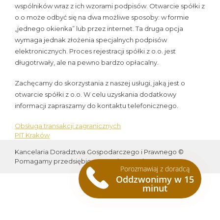
wspólników wraz z ich wzorami podpisów. Otwarcie spółki z
o.o może odbyć się na dwa możliwe sposoby: w formie
„jednego okienka” lub przez internet. Ta druga opcja
wymaga jednak złożenia specjalnych podpisów
elektronicznych. Proces rejestracji spółki z o.o. jest
długotrwały, ale na pewno bardzo opłacalny.
Zachęcamy do skorzystania z naszej usługi, jaką jest o
otwarcie spółki z o.o. W celu uzyskania dodatkowy
informacji zapraszamy do kontaktu telefonicznego.
Obsługa transakcji zagranicznych
Nawigacja
PIT Kraków
wpisu
Kancelaria Doradztwa Gospodarczego i Prawnego ©
Pomagamy przedsiębiorcom od 2013 roku
Porozmawiaj z doradcą
Oddzwonimy w 15
minut