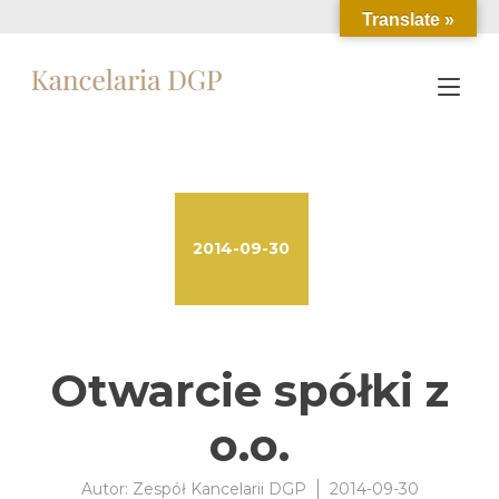
Przejdź
Translate »
do
treści
Prz
naw
2014-09-30
Otwarcie spółki z
o.o.
Autor:
Zespół Kancelarii DGP
2014-09-30