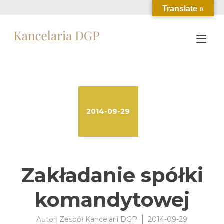
Przejdź
Translate »
do
treści
Prz
naw
2014-09-29
Zakładanie spółki
komandytowej
Autor:
Zespół Kancelarii DGP
2014-09-29