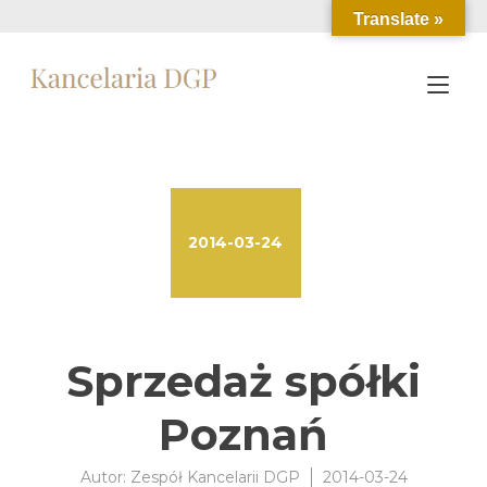
Przejdź
Translate »
do
treści
Prz
naw
2014-03-24
Sprzedaż spółki
Poznań
Autor:
Zespół Kancelarii DGP
2014-03-24