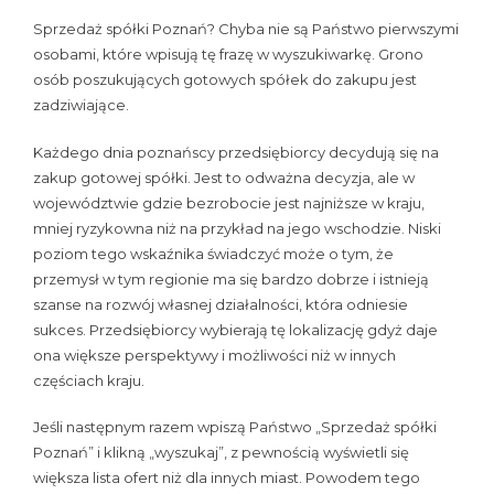
Sprzedaż spółki Poznań? Chyba nie są Państwo pierwszymi
osobami, które wpisują tę frazę w wyszukiwarkę. Grono
osób poszukujących gotowych spółek do zakupu jest
zadziwiające.
Każdego dnia poznańscy przedsiębiorcy decydują się na
zakup gotowej spółki. Jest to odważna decyzja, ale w
województwie gdzie bezrobocie jest najniższe w kraju,
mniej ryzykowna niż na przykład na jego wschodzie. Niski
poziom tego wskaźnika świadczyć może o tym, że
przemysł w tym regionie ma się bardzo dobrze i istnieją
szanse na rozwój własnej działalności, która odniesie
sukces. Przedsiębiorcy wybierają tę lokalizację gdyż daje
ona większe perspektywy i możliwości niż w innych
częściach kraju.
Jeśli następnym razem wpiszą Państwo „Sprzedaż spółki
Poznań” i klikną „wyszukaj”, z pewnością wyświetli się
większa lista ofert niż dla innych miast. Powodem tego