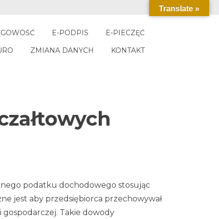
Translate »
ĘGOWOŚĆ
E-PODPIS
E-PIECZĘĆ
URO
ZMIANA DANYCH
KONTAKT
yczałtowych
ależnego podatku dochodowego stosując
ne jest aby przedsiębiorca przechowywał
i gospodarczej. Takie dowody