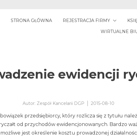
STRONA GŁÓWNA
REJESTRACJA FIRMY
KSI
WIRTUALNE BI
adzenie ewidencji r
Autor:
Zespół Kancelarii DGP
2015-08-10
bowiązek przedsiębiorcy, który rozlicza się z tytułu n
t ryczałt od przychodów ewidencjonowanych. Bardzo waż
ożliwe jest określenie kosztu prowadzonej działalnośc