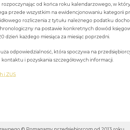
t rozpoczynając od końca roku kalendarzowego, w który
ega przede wszystkim na ewidencjonowaniu kategorii p
dłowego rozliczenia z tytułu należnego podatku dochod
chronologiczny na postawie konkretnych dowód księg
20 dzień każdego miesiąca za miesiąc poprzedni.
uża odpowiedzialność, która spoczywa na przedsiębiorcy
 kontaktu i pozyskania szczegółowych informacji.
h i ZUS
Prawnego © Pomagamy przedsiębiorcom od 2013 roku