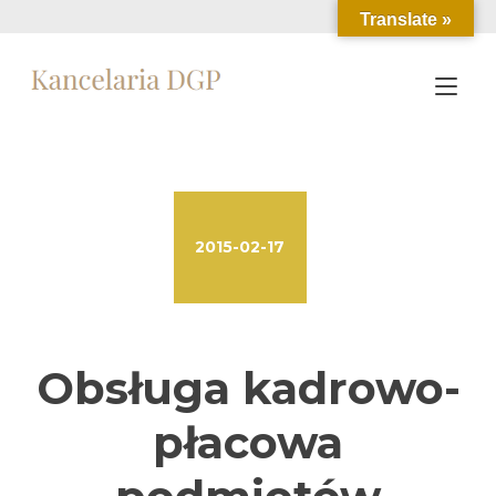
Przejdź
Translate »
do
treści
Prz
naw
2015-02-17
Obsługa kadrowo-
płacowa