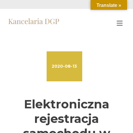
Przejdź
Translate »
do
treści
Prz
naw
2020-08-13
Elektroniczna
rejestracja