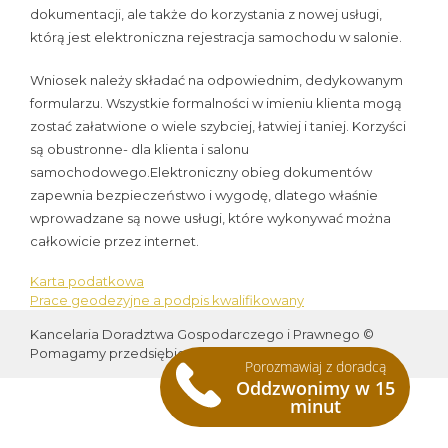
dokumentacji, ale także do korzystania z nowej usługi,
którą jest elektroniczna rejestracja samochodu w salonie.
Wniosek należy składać na odpowiednim, dedykowanym
formularzu. Wszystkie formalności w imieniu klienta mogą
zostać załatwione o wiele szybciej, łatwiej i taniej. Korzyści
są obustronne- dla klienta i salonu
samochodowego.Elektroniczny obieg dokumentów
zapewnia bezpieczeństwo i wygodę, dlatego właśnie
wprowadzane są nowe usługi, które wykonywać można
całkowicie przez internet.
Karta podatkowa
Nawigacja
Prace geodezyjne a podpis kwalifikowany
wpisu
Kancelaria Doradztwa Gospodarczego i Prawnego ©
Pomagamy przedsiębiorcom od 2013 roku
Porozmawiaj z doradcą
Oddzwonimy w 15
minut